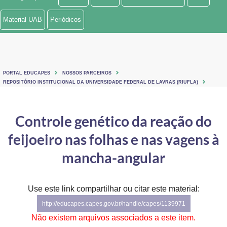
Ministério de Minas e Energia
Material UAB
Periódicos
Ministério da Ciência, Tecnologia, Inovações e Comunicações
Ministério do Meio Ambiente
PORTAL EDUCAPES
NOSSOS PARCEIROS
Ministério do Turismo
REPOSITÓRIO INSTITUCIONAL DA UNIVERSIDADE FEDERAL DE LAVRAS (RIUFLA)
Ministério do Desenvolvimento Regional
Controle genético da reação do
Controladoria-Geral da União
feijoeiro nas folhas e nas vagens à
Ministério da Mulher, da Família e dos Direitos Humanos
mancha-angular
Secretaria-Geral
Use este link compartilhar ou citar este material:
Secretaria de Governo
http://educapes.capes.gov.br/handle/capes/1139971
Gabinete de Segurança Institucional
Não existem arquivos associados a este item.