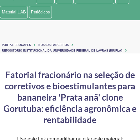
Ministério de Minas e Energia
Material UAB
Periódicos
Ministério da Ciência, Tecnologia, Inovações e Comunicações
Ministério do Meio Ambiente
PORTAL EDUCAPES
NOSSOS PARCEIROS
Ministério do Turismo
REPOSITÓRIO INSTITUCIONAL DA UNIVERSIDADE FEDERAL DE LAVRAS (RIUFLA)
Ministério do Desenvolvimento Regional
Fatorial fracionário na seleção de
Controladoria-Geral da União
corretivos e bioestimulantes para
Ministério da Mulher, da Família e dos Direitos Humanos
bananeira 'Prata anã' clone
Secretaria-Geral
Gorutuba: eficiência agronômica e
rentabilidade
Secretaria de Governo
Gabinete de Segurança Institucional
Use este link compartilhar ou citar este material: