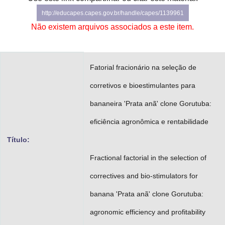
Advocacia-Geral da União
http://educapes.capes.gov.br/handle/capes/1139961
Não existem arquivos associados a este item.
Banco Central do Brasil
Planalto
Fatorial fracionário na seleção de
corretivos e bioestimulantes para
bananeira 'Prata anã' clone Gorutuba:
eficiência agronômica e rentabilidade
Título:
Fractional factorial in the selection of
correctives and bio-stimulators for
banana 'Prata anã' clone Gorutuba:
agronomic efficiency and profitability