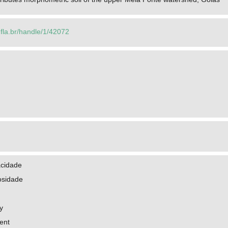
.ufla.br/handle/1/42072
acidade
osidade
y
ent