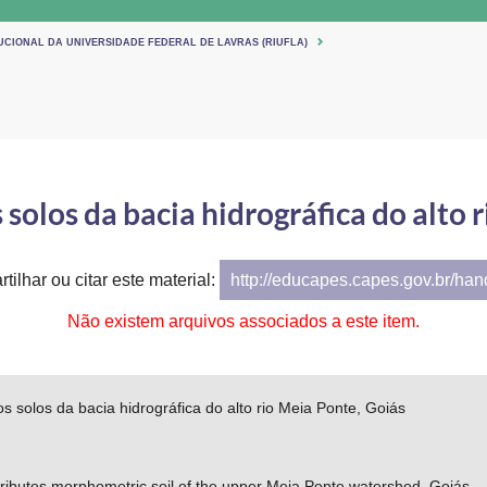
UCIONAL DA UNIVERSIDADE FEDERAL DE LAVRAS (RIUFLA)
 solos da bacia hidrográfica do alto 
tilhar ou citar este material:
http://educapes.capes.gov.br/ha
Não existem arquivos associados a este item.
s solos da bacia hidrográfica do alto rio Meia Ponte, Goiás
ttributes morphometric soil of the upper Meia Ponte watershed, Goiás