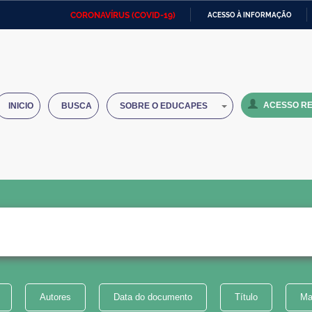
CORONAVÍRUS (COVID-19)
ACESSO À INFORMAÇÃO
Ministério da Defesa
Ministério das Relações
Mini
IR
Exteriores
PARA
O
Ministério da Cidadania
Ministério da Saúde
Mini
CONTEÚDO
ACESSO RE
INICIO
BUSCA
SOBRE O EDUCAPES
Ministério do Desenvolvimento
Controladoria-Geral da União
Minis
Regional
e do
Advocacia-Geral da União
Banco Central do Brasil
Plana
Autores
Data do documento
Título
Ma