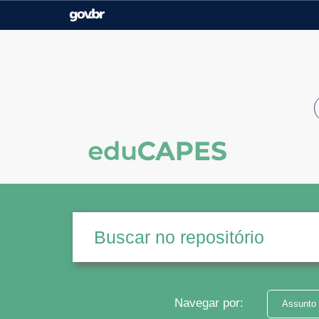
Casa Civil
Ministério da Justiça e
Segurança Pública
Ministério da Agricultura,
Ministério da Educação
Pecuária e Abastecimento
Ministério do Meio Ambiente
Ministério do Turismo
Secretaria de Governo
Gabinete de Segurança
Institucional
Navegar por:
Assunto