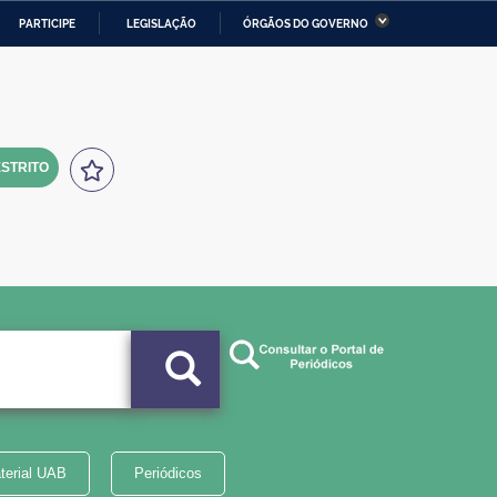
PARTICIPE
LEGISLAÇÃO
ÓRGÃOS DO GOVERNO
stério da Economia
Ministério da Infraestrutura
stério de Minas e Energia
Ministério da Ciência,
Tecnologia, Inovações e
Comunicações
STRITO
tério da Mulher, da Família
Secretaria-Geral
s Direitos Humanos
lto
terial UAB
Periódicos