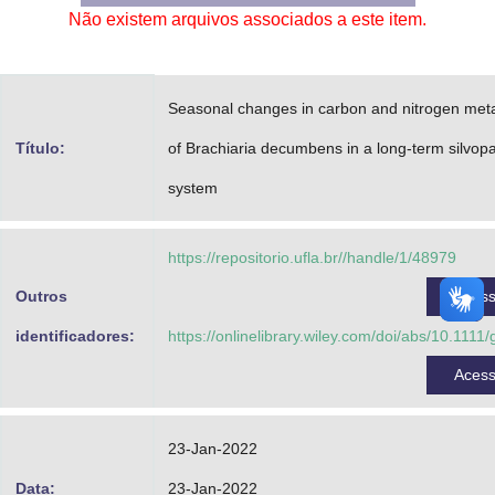
Não existem arquivos associados a este item.
Advocacia-Geral da União
Banco Central do Brasil
Seasonal changes in carbon and nitrogen met
Planalto
Título:
of Brachiaria decumbens in a long-term silvopa
system
https://repositorio.ufla.br//handle/1/48979
Outros
Aces
identificadores:
https://onlinelibrary.wiley.com/doi/abs/10.1111
Aces
23-Jan-2022
Data:
23-Jan-2022