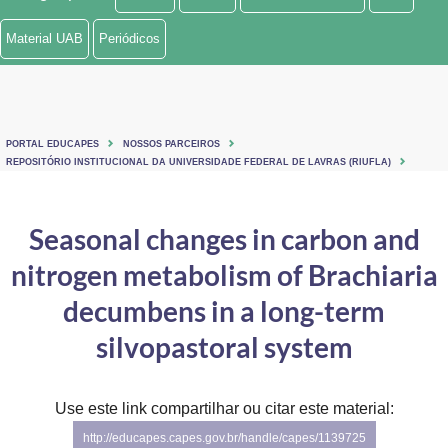
Ministério de Minas e Energia
Material UAB
Periódicos
Ministério da Ciência, Tecnologia, Inovações e Comunicações
Ministério do Meio Ambiente
PORTAL EDUCAPES
NOSSOS PARCEIROS
Ministério do Turismo
REPOSITÓRIO INSTITUCIONAL DA UNIVERSIDADE FEDERAL DE LAVRAS (RIUFLA)
Ministério do Desenvolvimento Regional
Seasonal changes in carbon and
Controladoria-Geral da União
nitrogen metabolism of Brachiaria
Ministério da Mulher, da Família e dos Direitos Humanos
decumbens in a long-term
Secretaria-Geral
silvopastoral system
Secretaria de Governo
Use este link compartilhar ou citar este material:
Gabinete de Segurança Institucional
http://educapes.capes.gov.br/handle/capes/1139725