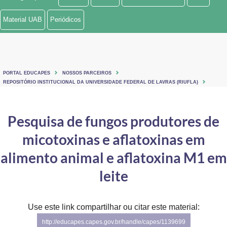
Ministério de Minas e Energia
Material UAB
Periódicos
Ministério da Ciência, Tecnologia, Inovações e Comunicações
Ministério do Meio Ambiente
PORTAL EDUCAPES
NOSSOS PARCEIROS
Ministério do Turismo
REPOSITÓRIO INSTITUCIONAL DA UNIVERSIDADE FEDERAL DE LAVRAS (RIUFLA)
Ministério do Desenvolvimento Regional
Pesquisa de fungos produtores de
Controladoria-Geral da União
micotoxinas e aflatoxinas em
Ministério da Mulher, da Família e dos Direitos Humanos
alimento animal e aflatoxina M1 em
Secretaria-Geral
leite
Secretaria de Governo
Use este link compartilhar ou citar este material:
Gabinete de Segurança Institucional
http://educapes.capes.gov.br/handle/capes/1139699