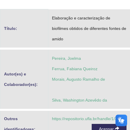
Advocacia-Geral da União
Elaboração e caracterização de
Banco Central do Brasil
Título:
biofilmes obtidos de diferentes fontes de
Planalto
amido
Pereira, Joelma
Ferrua, Fabiana Queiroz
Autor(es) e
Morais, Augusto Ramalho de
Colaborador(es):
Silva, Washington Azevêdo da
Outros
https://repositorio.ufla.br/handle/1/34618
Acessar
identificadores: