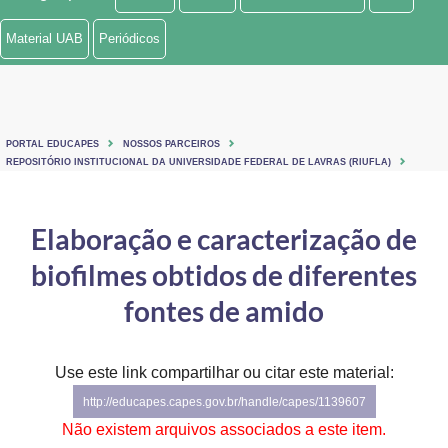
Ministério de Minas e Energia
Material UAB
Periódicos
Ministério da Ciência, Tecnologia, Inovações e Comunicações
Ministério do Meio Ambiente
PORTAL EDUCAPES
NOSSOS PARCEIROS
Ministério do Turismo
REPOSITÓRIO INSTITUCIONAL DA UNIVERSIDADE FEDERAL DE LAVRAS (RIUFLA)
Ministério do Desenvolvimento Regional
Elaboração e caracterização de
Controladoria-Geral da União
biofilmes obtidos de diferentes
Ministério da Mulher, da Família e dos Direitos Humanos
fontes de amido
Secretaria-Geral
Use este link compartilhar ou citar este material:
Secretaria de Governo
http://educapes.capes.gov.br/handle/capes/1139607
Gabinete de Segurança Institucional
Não existem arquivos associados a este item.