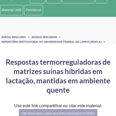
Ministério de Minas e Energia
Material UAB
Periódicos
Ministério da Ciência, Tecnologia, Inovações e Comunicações
Ministério do Meio Ambiente
PORTAL EDUCAPES
NOSSOS PARCEIROS
Ministério do Turismo
REPOSITÓRIO INSTITUCIONAL DA UNIVERSIDADE FEDERAL DE LAVRAS (RIUFLA)
Ministério do Desenvolvimento Regional
Respostas termorreguladoras de
Controladoria-Geral da União
matrizes suínas híbridas em
Ministério da Mulher, da Família e dos Direitos Humanos
lactação, mantidas em ambiente
Secretaria-Geral
quente
Secretaria de Governo
Use este link compartilhar ou citar este material:
Gabinete de Segurança Institucional
http://educapes.capes.gov.br/handle/capes/1138392