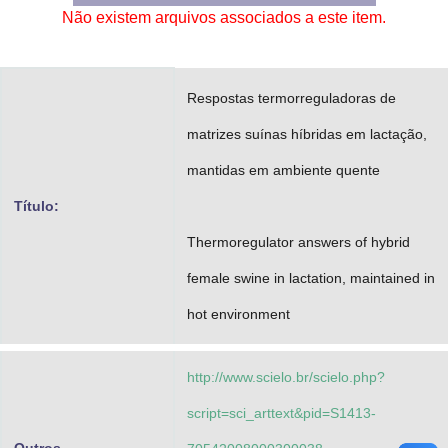
Não existem arquivos associados a este item.
Advocacia-Geral da União
Banco Central do Brasil
Respostas termorreguladoras de
Planalto
matrizes suínas híbridas em lactação,
mantidas em ambiente quente
Título:
Thermoregulator answers of hybrid
female swine in lactation, maintained in
hot environment
http://www.scielo.br/scielo.php?
script=sci_arttext&pid=S1413-