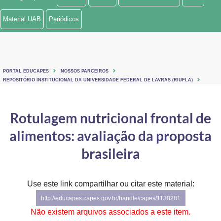
Ministério de Minas e Energia
Material UAB
Periódicos
Ministério da Ciência, Tecnologia, Inovações e Comunicações
Ministério do Meio Ambiente
PORTAL EDUCAPES
NOSSOS PARCEIROS
Ministério do Turismo
REPOSITÓRIO INSTITUCIONAL DA UNIVERSIDADE FEDERAL DE LAVRAS (RIUFLA)
Ministério do Desenvolvimento Regional
Rotulagem nutricional frontal de
Controladoria-Geral da União
alimentos: avaliação da proposta
Ministério da Mulher, da Família e dos Direitos Humanos
brasileira
Secretaria-Geral
Use este link compartilhar ou citar este material:
Secretaria de Governo
http://educapes.capes.gov.br/handle/capes/1138281
Gabinete de Segurança Institucional
Não existem arquivos associados a este item.