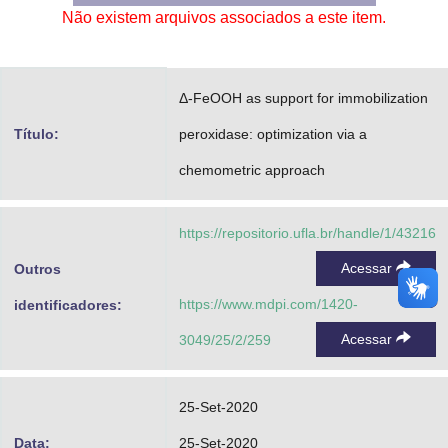
Não existem arquivos associados a este item.
Advocacia-Geral da União
Banco Central do Brasil
Δ-FeOOH as support for immobilization
Planalto
Título:
peroxidase: optimization via a
chemometric approach
https://repositorio.ufla.br/handle/1/43216
Acessar
Outros
https://www.mdpi.com/1420-
identificadores:
Acessar
3049/25/2/259
25-Set-2020
Data:
25-Set-2020