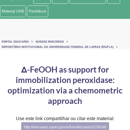
Ministério de Minas e Energia
Material UAB
Periódicos
Ministério da Ciência, Tecnologia, Inovações e Comunicações
Ministério do Meio Ambiente
PORTAL EDUCAPES
NOSSOS PARCEIROS
Ministério do Turismo
REPOSITÓRIO INSTITUCIONAL DA UNIVERSIDADE FEDERAL DE LAVRAS (RIUFLA)
Ministério do Desenvolvimento Regional
Δ-FeOOH as support for
Controladoria-Geral da União
immobilization peroxidase:
Ministério da Mulher, da Família e dos Direitos Humanos
optimization via a chemometric
Secretaria-Geral
approach
Secretaria de Governo
Use este link compartilhar ou citar este material:
Gabinete de Segurança Institucional
http://educapes.capes.gov.br/handle/capes/1138248