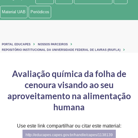
Ministério de Minas e Energia
Material UAB
Periódicos
Ministério da Ciência, Tecnologia, Inovações e Comunicações
Ministério do Meio Ambiente
PORTAL EDUCAPES
NOSSOS PARCEIROS
Ministério do Turismo
REPOSITÓRIO INSTITUCIONAL DA UNIVERSIDADE FEDERAL DE LAVRAS (RIUFLA)
Ministério do Desenvolvimento Regional
Avaliação química da folha de
Controladoria-Geral da União
cenoura visando ao seu
Ministério da Mulher, da Família e dos Direitos Humanos
aproveitamento na alimentação
Secretaria-Geral
humana
Secretaria de Governo
Use este link compartilhar ou citar este material:
Gabinete de Segurança Institucional
http://educapes.capes.gov.br/handle/capes/1138139