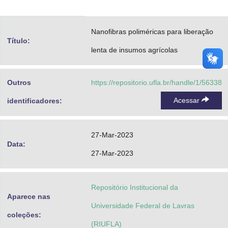
Advocacia-Geral da União
Nanofibras poliméricas para liberação
Banco Central do Brasil
Título:
lenta de insumos agrícolas
Planalto
Outros
https://repositorio.ufla.br/handle/1/56338
Acessar
identificadores:
27-Mar-2023
Data:
27-Mar-2023
Repositório Institucional da
Aparece nas
Universidade Federal de Lavras
coleções:
(RIUFLA)