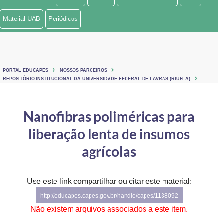
Ministério de Minas e Energia
Material UAB
Periódicos
Ministério da Ciência, Tecnologia, Inovações e Comunicações
Ministério do Meio Ambiente
PORTAL EDUCAPES
NOSSOS PARCEIROS
Ministério do Turismo
REPOSITÓRIO INSTITUCIONAL DA UNIVERSIDADE FEDERAL DE LAVRAS (RIUFLA)
Ministério do Desenvolvimento Regional
Nanofibras poliméricas para
Controladoria-Geral da União
liberação lenta de insumos
Ministério da Mulher, da Família e dos Direitos Humanos
agrícolas
Secretaria-Geral
Use este link compartilhar ou citar este material:
Secretaria de Governo
http://educapes.capes.gov.br/handle/capes/1138092
Gabinete de Segurança Institucional
Não existem arquivos associados a este item.