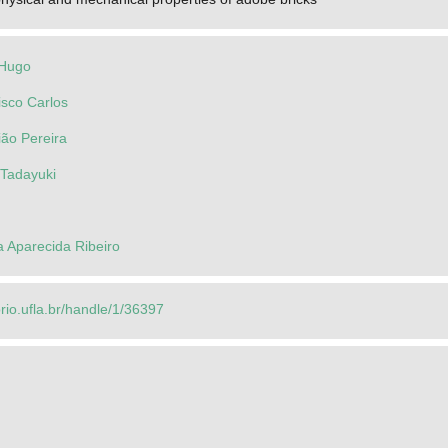
 Hugo
sco Carlos
ião Pereira
 Tadayuki
a Aparecida Ribeiro
orio.ufla.br/handle/1/36397