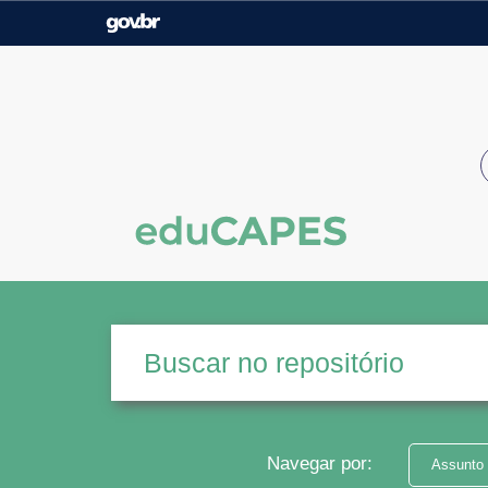
Casa Civil
Ministério da Justiça e
Segurança Pública
Ministério da Agricultura,
Ministério da Educação
Pecuária e Abastecimento
Ministério do Meio Ambiente
Ministério do Turismo
Secretaria de Governo
Gabinete de Segurança
Institucional
Navegar por:
Assunto