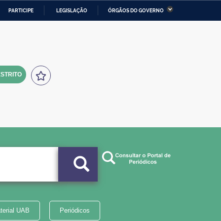
PARTICIPE
LEGISLAÇÃO
ÓRGÃOS DO GOVERNO
stério da Economia
Ministério da Infraestrutura
stério de Minas e Energia
Ministério da Ciência,
Tecnologia, Inovações e
Comunicações
STRITO
tério da Mulher, da Família
Secretaria-Geral
s Direitos Humanos
lto
terial UAB
Periódicos