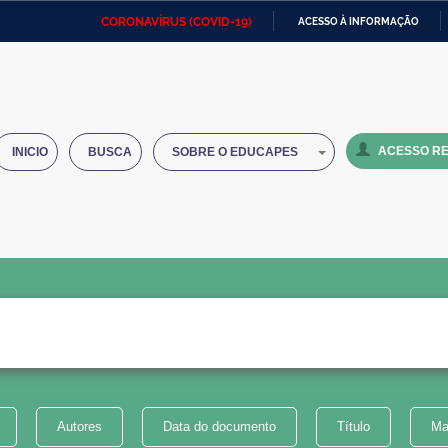
CORONAVÍRUS (COVID-19)
ACESSO À INFORMAÇÃO
Ministério da Defesa
Ministério das Relações
Mini
IR
Exteriores
PARA
O
Ministério da Cidadania
Ministério da Saúde
Mini
CONTEÚDO
ACESSO RE
INICIO
BUSCA
SOBRE O EDUCAPES
Ministério do Desenvolvimento
Controladoria-Geral da União
Minis
Regional
e do
Advocacia-Geral da União
Banco Central do Brasil
Plana
Autores
Data do documento
Título
Ma