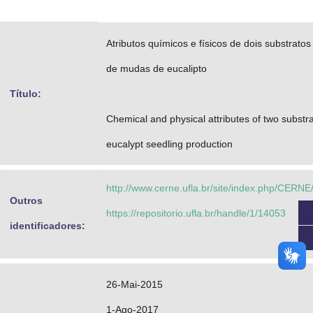
Advocacia-Geral da União
Atributos químicos e físicos de dois substrato
Banco Central do Brasil
de mudas de eucalipto
Planalto
Título:
Chemical and physical attributes of two substr
eucalypt seedling production
http://www.cerne.ufla.br/site/index.php/CERNE/
Outros
https://repositorio.ufla.br/handle/1/14053
identificadores:
26-Mai-2015
1-Ago-2017