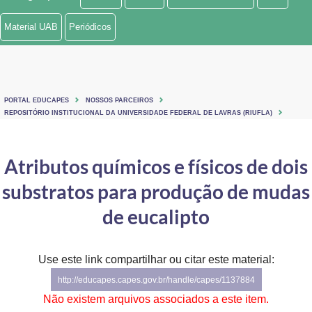
Ministério de Minas e Energia
Material UAB
Periódicos
Ministério da Ciência, Tecnologia, Inovações e Comunicações
Ministério do Meio Ambiente
PORTAL EDUCAPES
NOSSOS PARCEIROS
Ministério do Turismo
REPOSITÓRIO INSTITUCIONAL DA UNIVERSIDADE FEDERAL DE LAVRAS (RIUFLA)
Ministério do Desenvolvimento Regional
Atributos químicos e físicos de dois
Controladoria-Geral da União
substratos para produção de mudas
Ministério da Mulher, da Família e dos Direitos Humanos
de eucalipto
Secretaria-Geral
Use este link compartilhar ou citar este material:
Secretaria de Governo
http://educapes.capes.gov.br/handle/capes/1137884
Gabinete de Segurança Institucional
Não existem arquivos associados a este item.