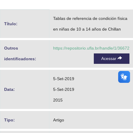
Advocacia-Geral da União
Tablas de referencia de condición física
Banco Central do Brasil
Título:
en niñas de 10 a 14 años de Chillan
Planalto
Outros
https://repositorio.ufla.br/handle/1/36672
Acessar
identificadores:
5-Set-2019
Data:
5-Set-2019
2015
Tipo:
Artigo