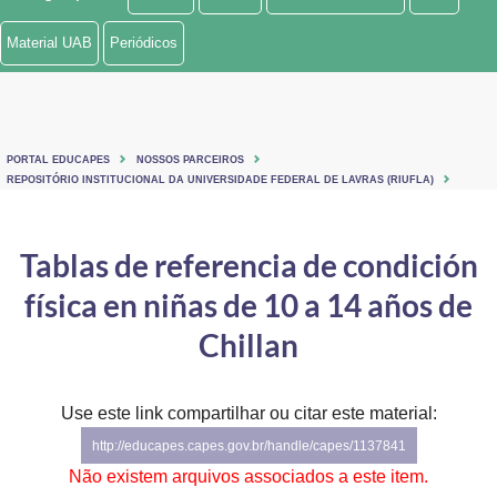
Ministério de Minas e Energia
Material UAB
Periódicos
Ministério da Ciência, Tecnologia, Inovações e Comunicações
Ministério do Meio Ambiente
PORTAL EDUCAPES
NOSSOS PARCEIROS
Ministério do Turismo
REPOSITÓRIO INSTITUCIONAL DA UNIVERSIDADE FEDERAL DE LAVRAS (RIUFLA)
Ministério do Desenvolvimento Regional
Tablas de referencia de condición
Controladoria-Geral da União
física en niñas de 10 a 14 años de
Ministério da Mulher, da Família e dos Direitos Humanos
Chillan
Secretaria-Geral
Use este link compartilhar ou citar este material:
Secretaria de Governo
http://educapes.capes.gov.br/handle/capes/1137841
Gabinete de Segurança Institucional
Não existem arquivos associados a este item.