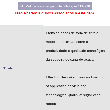
Advocacia-Geral da União
http://educapes.capes.gov.br/handle/capes/1137798
Não existem arquivos associados a este item.
Banco Central do Brasil
Planalto
Efeito de doses de torta de filtro e
modo de aplicação sobre a
produtividade e qualidade tecnológica
da soqueira de cana-de-açúcar
Título:
Effect of filter cake doses and methol
of application on yield and
technologycal quality of sugar cane
ratoon