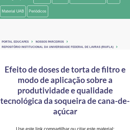
Ministério de Minas e Energia
Material UAB
Periódicos
Ministério da Ciência, Tecnologia, Inovações e Comunicações
Ministério do Meio Ambiente
PORTAL EDUCAPES
NOSSOS PARCEIROS
Ministério do Turismo
REPOSITÓRIO INSTITUCIONAL DA UNIVERSIDADE FEDERAL DE LAVRAS (RIUFLA)
Ministério do Desenvolvimento Regional
Efeito de doses de torta de filtro e
Controladoria-Geral da União
modo de aplicação sobre a
Ministério da Mulher, da Família e dos Direitos Humanos
produtividade e qualidade
Secretaria-Geral
tecnológica da soqueira de cana-de-
açúcar
Secretaria de Governo
Gabinete de Segurança Institucional
Use este link compartilhar ou citar este material: