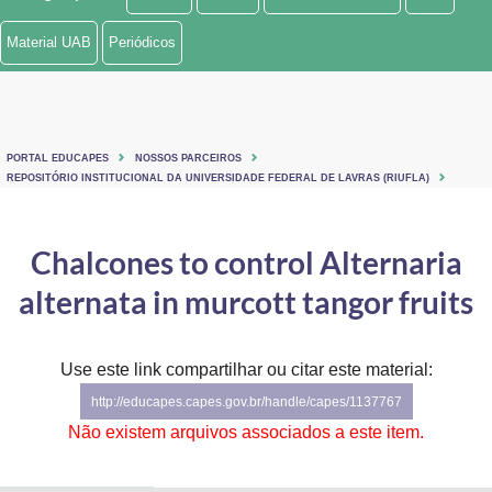
Ministério de Minas e Energia
Material UAB
Periódicos
Ministério da Ciência, Tecnologia, Inovações e Comunicações
Ministério do Meio Ambiente
PORTAL EDUCAPES
NOSSOS PARCEIROS
Ministério do Turismo
REPOSITÓRIO INSTITUCIONAL DA UNIVERSIDADE FEDERAL DE LAVRAS (RIUFLA)
Ministério do Desenvolvimento Regional
Chalcones to control Alternaria
Controladoria-Geral da União
alternata in murcott tangor fruits
Ministério da Mulher, da Família e dos Direitos Humanos
Use este link compartilhar ou citar este material:
Secretaria-Geral
http://educapes.capes.gov.br/handle/capes/1137767
Secretaria de Governo
Não existem arquivos associados a este item.
Gabinete de Segurança Institucional