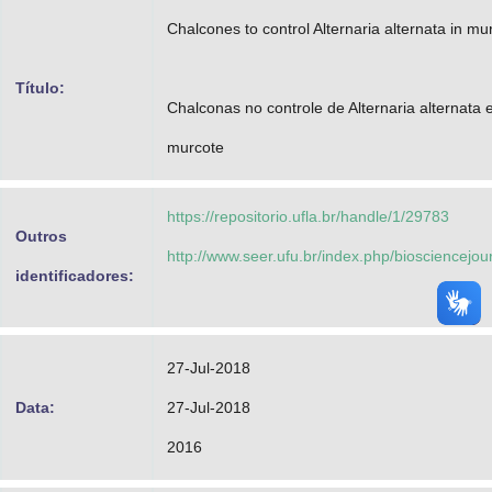
Advocacia-Geral da União
Chalcones to control Alternaria alternata in mur
Banco Central do Brasil
Título:
Chalconas no controle de Alternaria alternata 
Planalto
murcote
https://repositorio.ufla.br/handle/1/29783
Outros
http://www.seer.ufu.br/index.php/biosciencejou
identificadores:
27-Jul-2018
Data:
27-Jul-2018
2016