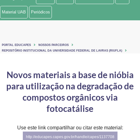
Ministério de Minas e Energia
Material UAB
Periódicos
Ministério da Ciência, Tecnologia, Inovações e Comunicações
Ministério do Meio Ambiente
PORTAL EDUCAPES
NOSSOS PARCEIROS
Ministério do Turismo
REPOSITÓRIO INSTITUCIONAL DA UNIVERSIDADE FEDERAL DE LAVRAS (RIUFLA)
Ministério do Desenvolvimento Regional
Novos materiais a base de nióbia
Controladoria-Geral da União
para utilização na degradação de
Ministério da Mulher, da Família e dos Direitos Humanos
compostos orgânicos via
Secretaria-Geral
fotocatálise
Secretaria de Governo
Use este link compartilhar ou citar este material:
Gabinete de Segurança Institucional
http://educapes.capes.gov.br/handle/capes/1137708