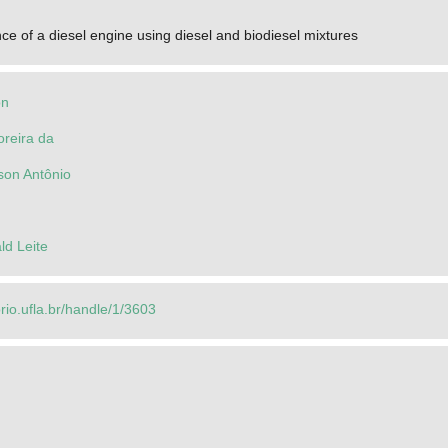
e of a diesel engine using diesel and biodiesel mixtures
on
oreira da
son Antônio
ld Leite
orio.ufla.br/handle/1/3603