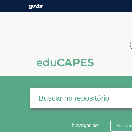
Casa Civil
Ministério da Justiça e
Segurança Pública
Ministério da Agricultura,
Ministério da Educação
Pecuária e Abastecimento
Ministério do Meio Ambiente
Ministério do Turismo
Secretaria de Governo
Gabinete de Segurança
Institucional
Navegar por:
Assunto