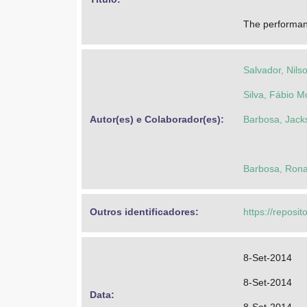
The performanc
Salvador, Nils
Silva, Fábio M
Autor(es) e Colaborador(es): 
Barbosa, Jack
Barbosa, Rona
Outros identificadores: 
https://reposit
8-Set-2014
8-Set-2014
Data: 