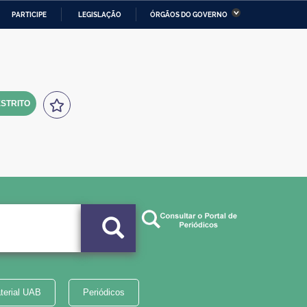
PARTICIPE
LEGISLAÇÃO
ÓRGÃOS DO GOVERNO
stério da Economia
Ministério da Infraestrutura
stério de Minas e Energia
Ministério da Ciência,
Tecnologia, Inovações e
Comunicações
STRITO
tério da Mulher, da Família
Secretaria-Geral
s Direitos Humanos
lto
terial UAB
Periódicos