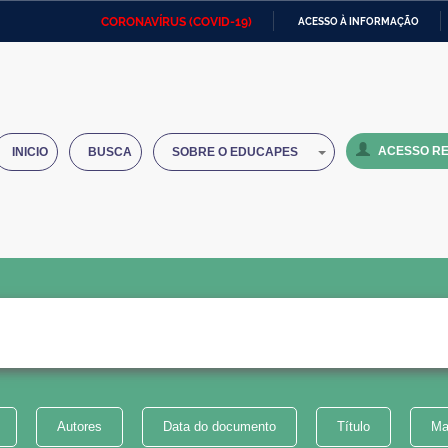
CORONAVÍRUS (COVID-19)
ACESSO À INFORMAÇÃO
Ministério da Defesa
Ministério das Relações
Mini
IR
Exteriores
PARA
O
Ministério da Cidadania
Ministério da Saúde
Mini
CONTEÚDO
ACESSO RE
INICIO
BUSCA
SOBRE O EDUCAPES
Ministério do Desenvolvimento
Controladoria-Geral da União
Minis
Regional
e do
Advocacia-Geral da União
Banco Central do Brasil
Plana
Autores
Data do documento
Título
Ma