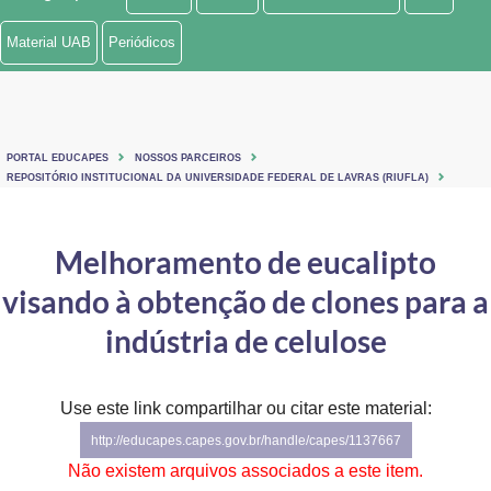
Ministério de Minas e Energia
Material UAB
Periódicos
Ministério da Ciência, Tecnologia, Inovações e Comunicações
Ministério do Meio Ambiente
PORTAL EDUCAPES
NOSSOS PARCEIROS
Ministério do Turismo
REPOSITÓRIO INSTITUCIONAL DA UNIVERSIDADE FEDERAL DE LAVRAS (RIUFLA)
Ministério do Desenvolvimento Regional
Melhoramento de eucalipto
Controladoria-Geral da União
visando à obtenção de clones para a
Ministério da Mulher, da Família e dos Direitos Humanos
indústria de celulose
Secretaria-Geral
Use este link compartilhar ou citar este material:
Secretaria de Governo
http://educapes.capes.gov.br/handle/capes/1137667
Gabinete de Segurança Institucional
Não existem arquivos associados a este item.