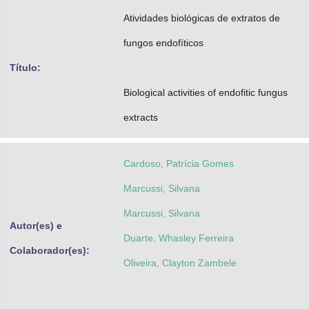
Advocacia-Geral da União
Atividades biológicas de extratos de
fungos endofíticos
Banco Central do Brasil
Título:
Planalto
Biological activities of endofitic fungus
extracts
Cardoso, Patrícia Gomes
Marcussi, Silvana
Marcussi, Silvana
Autor(es) e
Duarte, Whasley Ferreira
Colaborador(es):
Oliveira, Clayton Zambele