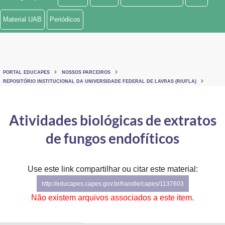
Ministério de Minas e Energia
Material UAB
Periódicos
Ministério da Ciência, Tecnologia, Inovações e Comunicações
Ministério do Meio Ambiente
PORTAL EDUCAPES
NOSSOS PARCEIROS
Ministério do Turismo
REPOSITÓRIO INSTITUCIONAL DA UNIVERSIDADE FEDERAL DE LAVRAS (RIUFLA)
Ministério do Desenvolvimento Regional
Atividades biológicas de extratos
Controladoria-Geral da União
de fungos endofíticos
Ministério da Mulher, da Família e dos Direitos Humanos
Use este link compartilhar ou citar este material:
Secretaria-Geral
http://educapes.capes.gov.br/handle/capes/1137603
Secretaria de Governo
Não existem arquivos associados a este item.
Gabinete de Segurança Institucional