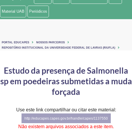
Ministério de Minas e Energia
Material UAB
Periódicos
Ministério da Ciência, Tecnologia, Inovações e Comunicações
Ministério do Meio Ambiente
PORTAL EDUCAPES
NOSSOS PARCEIROS
Ministério do Turismo
REPOSITÓRIO INSTITUCIONAL DA UNIVERSIDADE FEDERAL DE LAVRAS (RIUFLA)
Ministério do Desenvolvimento Regional
Estudo da presença de Salmonella
Controladoria-Geral da União
sp em poedeiras submetidas a muda
Ministério da Mulher, da Família e dos Direitos Humanos
forçada
Secretaria-Geral
Use este link compartilhar ou citar este material:
Secretaria de Governo
http://educapes.capes.gov.br/handle/capes/1137550
Gabinete de Segurança Institucional
Não existem arquivos associados a este item.