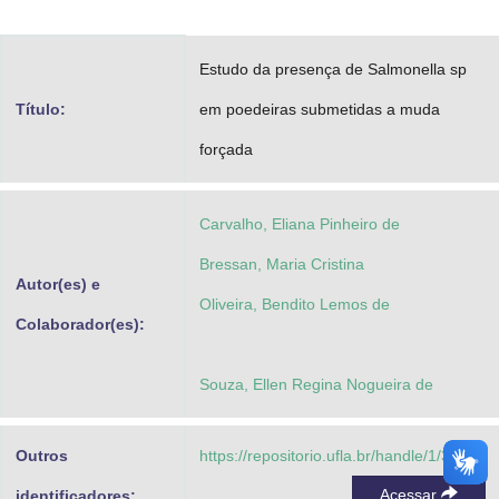
Advocacia-Geral da União
Estudo da presença de Salmonella sp
Banco Central do Brasil
Título:
em poedeiras submetidas a muda
Planalto
forçada
Carvalho, Eliana Pinheiro de
Bressan, Maria Cristina
Autor(es) e
Oliveira, Bendito Lemos de
Colaborador(es):
Souza, Ellen Regina Nogueira de
Outros
https://repositorio.ufla.br/handle/1/36153
Acessar
identificadores: