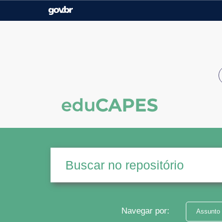
Casa Civil
Ministério da Justiça e
Segurança Pública
Ministério da Agricultura,
Ministério da Educação
Pecuária e Abastecimento
Ministério do Meio Ambiente
Ministério do Turismo
Secretaria de Governo
Gabinete de Segurança
Institucional
Navegar por:
Assunto