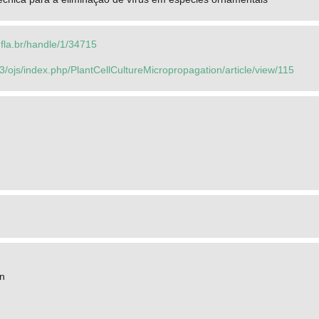
.ufla.br/handle/1/34715
3/ojs/index.php/PlantCellCultureMicropropagation/article/view/115
on