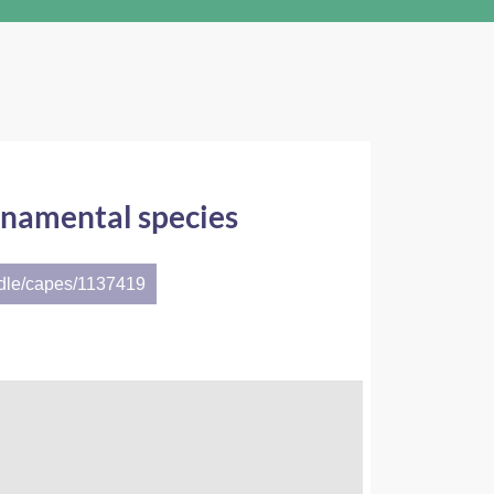
ornamental species
ndle/capes/1137419