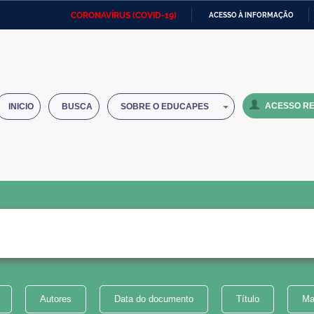
CORONAVÍRUS (COVID-19)
ACESSO À INFORMAÇÃO
Ministério da Defesa
Ministério das Relações
Mini
IR
Exteriores
PARA
O
Ministério da Cidadania
Ministério da Saúde
Mini
CONTEÚDO
ACESSO RE
INICIO
BUSCA
SOBRE O EDUCAPES
Ministério do Desenvolvimento
Controladoria-Geral da União
Minis
Regional
e do
Advocacia-Geral da União
Banco Central do Brasil
Plana
Autores
Data do documento
Título
Ma