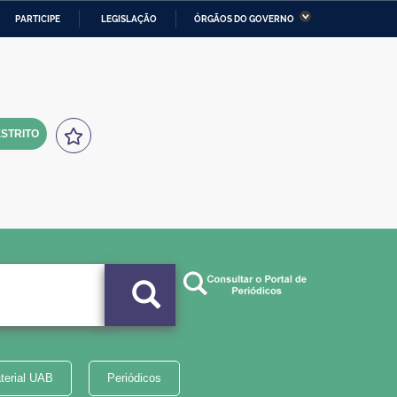
PARTICIPE
LEGISLAÇÃO
ÓRGÃOS DO GOVERNO
stério da Economia
Ministério da Infraestrutura
stério de Minas e Energia
Ministério da Ciência,
Tecnologia, Inovações e
Comunicações
STRITO
tério da Mulher, da Família
Secretaria-Geral
s Direitos Humanos
lto
terial UAB
Periódicos