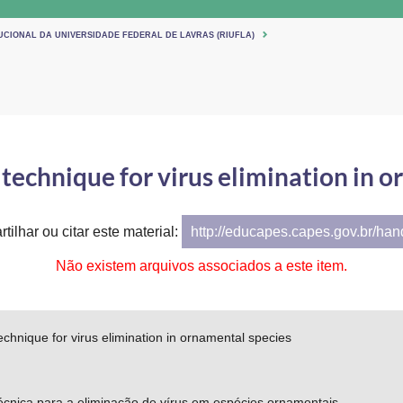
UCIONAL DA UNIVERSIDADE FEDERAL DE LAVRAS (RIUFLA)
technique for virus elimination in 
tilhar ou citar este material:
http://educapes.capes.gov.br/ha
Não existem arquivos associados a este item.
chnique for virus elimination in ornamental species
écnica para a eliminação de vírus em espécies ornamentais