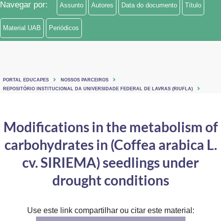
Navegar por:
Assunto
Autores
Data do documento
Título
Ministério de Minas e Energia
Material UAB
Periódicos
Ministério da Ciência, Tecnologia, Inovações e Comunicações
Ministério do Meio Ambiente
Ministério do Turismo
PORTAL EDUCAPES
NOSSOS PARCEIROS
REPOSITÓRIO INSTITUCIONAL DA UNIVERSIDADE FEDERAL DE LAVRAS (RIUFLA)
Ministério do Desenvolvimento Regional
Modifications in the metabolism of
Controladoria-Geral da União
carbohydrates in (Coffea arabica L.
Ministério da Mulher, da Família e dos Direitos Humanos
cv. SIRIEMA) seedlings under
Secretaria-Geral
drought conditions
Secretaria de Governo
Gabinete de Segurança Institucional
Use este link compartilhar ou citar este material: