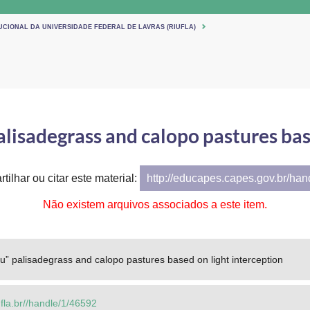
UCIONAL DA UNIVERSIDADE FEDERAL DE LAVRAS (RIUFLA)
isadegrass and calopo pastures base
tilhar ou citar este material:
http://educapes.capes.gov.br/ha
Não existem arquivos associados a este item.
 palisadegrass and calopo pastures based on light interception
.ufla.br//handle/1/46592