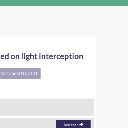
d on light interception
ndle/capes/1137101
Acessar