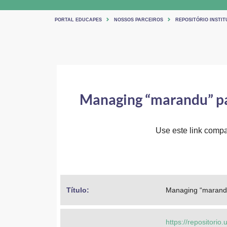
PORTAL EDUCAPES
NOSSOS PARCEIROS
REPOSITÓRIO INSTIT
Managing “marandu” pal
Use este link compar
Título: 
Managing “marandu”
https://repositorio