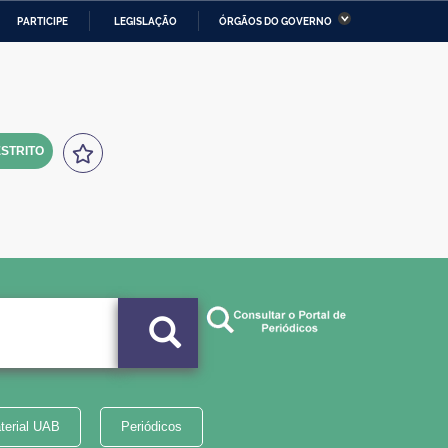
PARTICIPE
LEGISLAÇÃO
ÓRGÃOS DO GOVERNO
stério da Economia
Ministério da Infraestrutura
stério de Minas e Energia
Ministério da Ciência,
Tecnologia, Inovações e
Comunicações
STRITO
tério da Mulher, da Família
Secretaria-Geral
s Direitos Humanos
lto
terial UAB
Periódicos