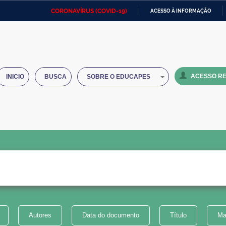
CORONAVÍRUS (COVID-19)
ACESSO À INFORMAÇÃO
Ministério da Defesa
Ministério das Relações
Mini
IR
Exteriores
PARA
O
Ministério da Cidadania
Ministério da Saúde
Mini
CONTEÚDO
ACESSO RE
INICIO
BUSCA
SOBRE O EDUCAPES
Ministério do Desenvolvimento
Controladoria-Geral da União
Minis
Regional
e do
Advocacia-Geral da União
Banco Central do Brasil
Plana
Autores
Data do documento
Título
Ma