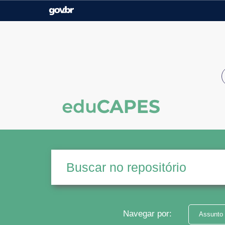
Casa Civil
Ministério da Justiça e
Segurança Pública
Ministério da Agricultura,
Ministério da Educação
Pecuária e Abastecimento
Ministério do Meio Ambiente
Ministério do Turismo
Secretaria de Governo
Gabinete de Segurança
Institucional
Navegar por:
Assunto