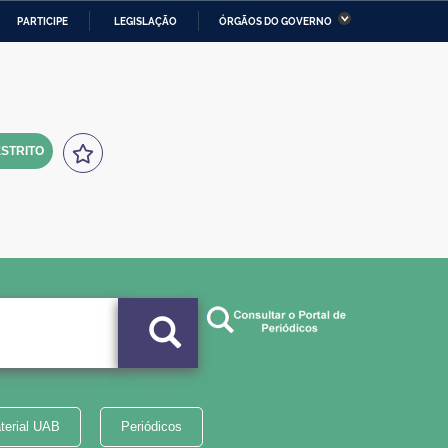
PARTICIPE
LEGISLAÇÃO
ÓRGÃOS DO GOVERNO
stério da Economia
Ministério da Infraestrutura
stério de Minas e Energia
Ministério da Ciência,
Tecnologia, Inovações e
Comunicações
STRITO
tério da Mulher, da Família
Secretaria-Geral
s Direitos Humanos
lto
terial UAB
Periódicos