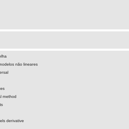
elha
modelos não lineares
ersal
tes
al method
ts
ls derivative