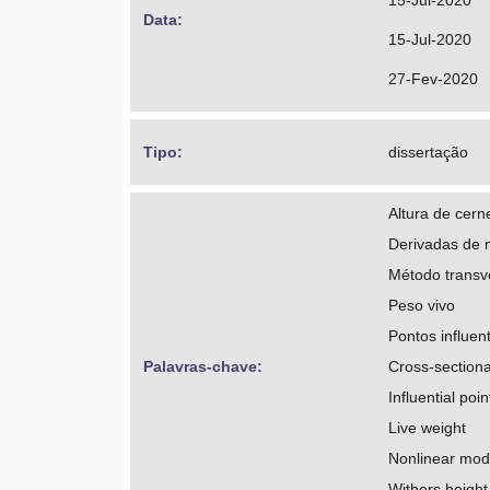
15-Jul-2020
Data: 
15-Jul-2020
27-Fev-2020
Tipo: 
dissertação
Altura de cern
Derivadas de 
Método transv
Peso vivo
Pontos influen
Palavras-chave: 
Cross-section
Influential poin
Live weight
Nonlinear mode
Withers height