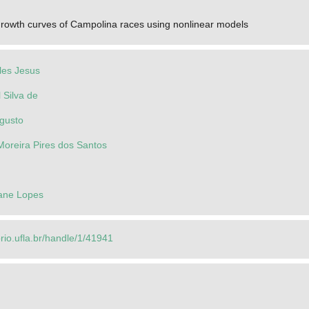
growth curves of Campolina races using nonlinear models
les Jesus
 Silva de
ugusto
Moreira Pires dos Santos
iane Lopes
orio.ufla.br/handle/1/41941