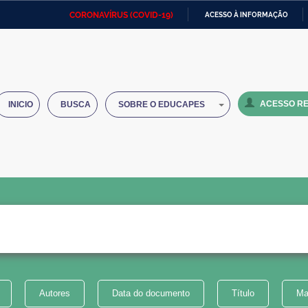
CORONAVÍRUS (COVID-19)
ACESSO À INFORMAÇÃO
Ministério da Defesa
Ministério das Relações
Mini
IR
Exteriores
PARA
O
Ministério da Cidadania
Ministério da Saúde
Mini
CONTEÚDO
ACESSO RE
INICIO
BUSCA
SOBRE O EDUCAPES
Ministério do Desenvolvimento
Controladoria-Geral da União
Minis
Regional
e do
Advocacia-Geral da União
Banco Central do Brasil
Plana
Autores
Data do documento
Título
Ma