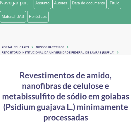
Navegar por:
Assunto
Autores
Data do documento
Título
Ministério de Minas e Energia
Material UAB
Periódicos
Ministério da Ciência, Tecnologia, Inovações e Comunicações
Ministério do Meio Ambiente
Ministério do Turismo
PORTAL EDUCAPES
NOSSOS PARCEIROS
REPOSITÓRIO INSTITUCIONAL DA UNIVERSIDADE FEDERAL DE LAVRAS (RIUFLA)
Ministério do Desenvolvimento Regional
Revestimentos de amido,
Controladoria-Geral da União
nanofibras de celulose e
Ministério da Mulher, da Família e dos Direitos Humanos
metabissulfito de sódio em goiabas
Secretaria-Geral
(Psidium guajava L.) minimamente
Secretaria de Governo
processadas
Gabinete de Segurança Institucional