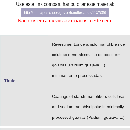
Use este link compartilhar ou citar este material:
Advocacia-Geral da União
http://educapes.capes.gov.br/handle/capes/1137059
Banco Central do Brasil
Não existem arquivos associados a este item.
Planalto
Revestimentos de amido, nanofibras de
celulose e metabissulfito de sódio em
goiabas (Psidium guajava L.)
minimamente processadas
Título:
Coatings of starch, nanofibers cellulose
and sodium metabisulphite in minimally
processed guavas (Psidium guajava L.)