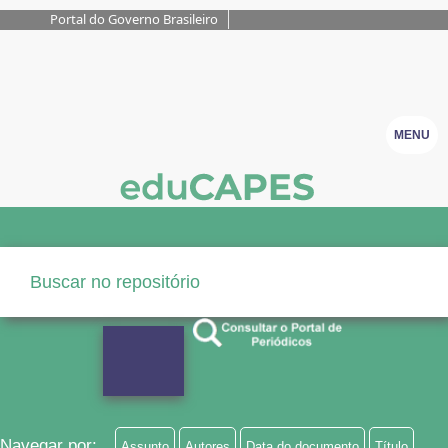
Portal do Governo Brasileiro
MENU
Navegar por:
Assunto
Autores
Data do documento
Título