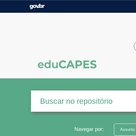
Casa Civil
Ministério da Justiça e
Segurança Pública
Ministério da Agricultura,
Ministério da Educação
Pecuária e Abastecimento
Ministério do Meio Ambiente
Ministério do Turismo
Secretaria de Governo
Gabinete de Segurança
Institucional
Navegar por:
Assunto