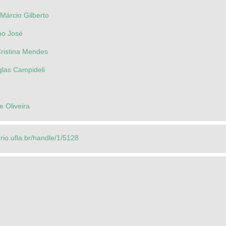
Márcio Gilberto
no José
Cristina Mendes
las Campideli
e Oliveira
orio.ufla.br/handle/1/5128