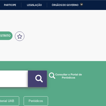
PARTICIPE
LEGISLAÇÃO
ÓRGÃOS DO GOVERNO
stério da Economia
Ministério da Infraestrutura
stério de Minas e Energia
Ministério da Ciência,
Tecnologia, Inovações e
Comunicações
STRITO
tério da Mulher, da Família
Secretaria-Geral
s Direitos Humanos
lto
terial UAB
Periódicos