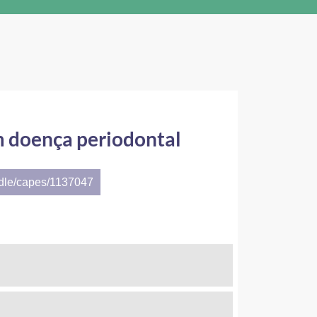
om doença periodontal
ndle/capes/1137047