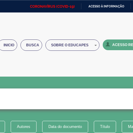
CORONAVÍRUS (COVID-19)
ACESSO À INFORMAÇÃO
Ministério da Defesa
Ministério das Relações
Mini
IR
Exteriores
PARA
O
Ministério da Cidadania
Ministério da Saúde
Mini
CONTEÚDO
ACESSO RE
INICIO
BUSCA
SOBRE O EDUCAPES
Ministério do Desenvolvimento
Controladoria-Geral da União
Minis
Regional
e do
Advocacia-Geral da União
Banco Central do Brasil
Plana
Autores
Data do documento
Título
Ma