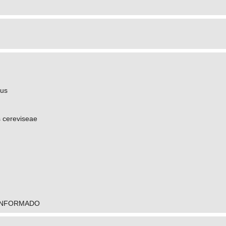
tus
 cereviseae
INFORMADO