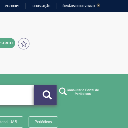
PARTICIPE
LEGISLAÇÃO
ÓRGÃOS DO GOVERNO
stério da Economia
Ministério da Infraestrutura
stério de Minas e Energia
Ministério da Ciência,
Tecnologia, Inovações e
Comunicações
STRITO
tério da Mulher, da Família
Secretaria-Geral
s Direitos Humanos
lto
terial UAB
Periódicos