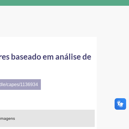
res baseado em análise de
ndle/capes/1136934
 imagens