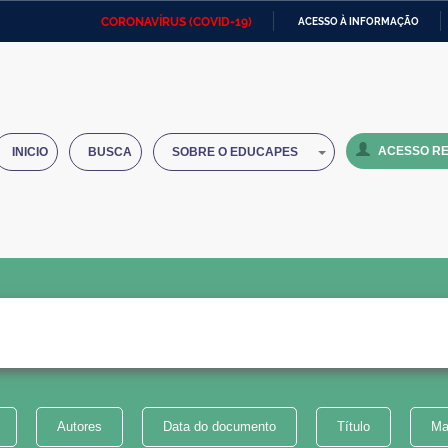
CORONAVÍRUS (COVID-19)
ACESSO À INFORMAÇÃO
Ministério da Defesa
Ministério das Relações
Mini
IR
Exteriores
PARA
O
Ministério da Cidadania
Ministério da Saúde
Mini
CONTEÚDO
ACESSO RE
INICIO
BUSCA
SOBRE O EDUCAPES
Ministério do Desenvolvimento
Controladoria-Geral da União
Minis
Regional
e do
Advocacia-Geral da União
Banco Central do Brasil
Plana
Autores
Data do documento
Título
Ma