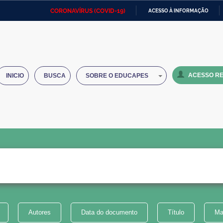
CORONAVÍRUS (COVID-19)
ACESSO À INFORMAÇÃO
Ministério da Defesa
Ministério das Relações
Mini
IR
Exteriores
PARA
O
Ministério da Cidadania
Ministério da Saúde
Mini
CONTEÚDO
ACESSO RE
INICIO
BUSCA
SOBRE O EDUCAPES
Ministério do Desenvolvimento
Controladoria-Geral da União
Minis
Regional
e do
Advocacia-Geral da União
Banco Central do Brasil
Plana
Autores
Data do documento
Título
Ma