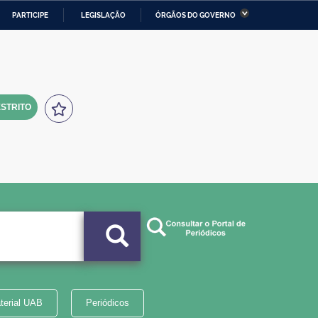
PARTICIPE
LEGISLAÇÃO
ÓRGÃOS DO GOVERNO
stério da Economia
Ministério da Infraestrutura
stério de Minas e Energia
Ministério da Ciência,
Tecnologia, Inovações e
Comunicações
STRITO
tério da Mulher, da Família
Secretaria-Geral
s Direitos Humanos
lto
terial UAB
Periódicos