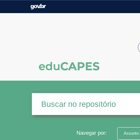
Casa Civil
Ministério da Justiça e
Segurança Pública
Ministério da Agricultura,
Ministério da Educação
Pecuária e Abastecimento
Ministério do Meio Ambiente
Ministério do Turismo
Secretaria de Governo
Gabinete de Segurança
Institucional
Navegar por:
Assunto