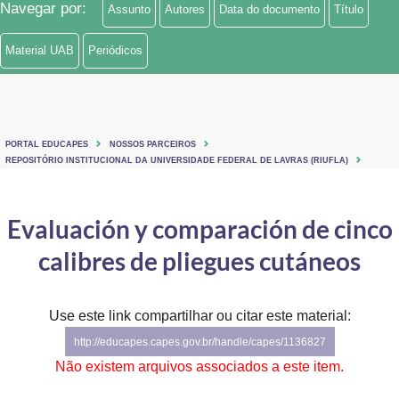
Navegar por:
Assunto
Autores
Data do documento
Título
Ministério de Minas e Energia
Material UAB
Periódicos
Ministério da Ciência, Tecnologia, Inovações e Comunicações
Ministério do Meio Ambiente
Ministério do Turismo
PORTAL EDUCAPES
NOSSOS PARCEIROS
REPOSITÓRIO INSTITUCIONAL DA UNIVERSIDADE FEDERAL DE LAVRAS (RIUFLA)
Ministério do Desenvolvimento Regional
Evaluación y comparación de cinco
Controladoria-Geral da União
calibres de pliegues cutáneos
Ministério da Mulher, da Família e dos Direitos Humanos
Secretaria-Geral
Use este link compartilhar ou citar este material:
Secretaria de Governo
http://educapes.capes.gov.br/handle/capes/1136827
Não existem arquivos associados a este item.
Gabinete de Segurança Institucional