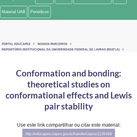
Ministério de Minas e Energia
Material UAB
Periódicos
Ministério da Ciência, Tecnologia, Inovações e Comunicações
Ministério do Meio Ambiente
PORTAL EDUCAPES
NOSSOS PARCEIROS
Ministério do Turismo
REPOSITÓRIO INSTITUCIONAL DA UNIVERSIDADE FEDERAL DE LAVRAS (RIUFLA)
Ministério do Desenvolvimento Regional
Conformation and bonding:
Controladoria-Geral da União
theoretical studies on
Ministério da Mulher, da Família e dos Direitos Humanos
conformational effects and Lewis
Secretaria-Geral
pair stability
Secretaria de Governo
Use este link compartilhar ou citar este material:
Gabinete de Segurança Institucional
http://educapes.capes.gov.br/handle/capes/1135468