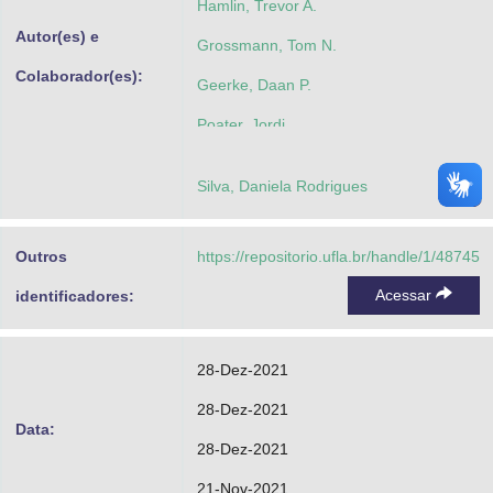
Hamlin, Trevor A.
Autor(es) e
Grossmann, Tom N.
Colaborador(es):
Geerke, Daan P.
Poater, Jordi
Szatylowicz, Halina
Silva, Daniela Rodrigues
Ramalho, Teodorico de Castro
Outros
https://repositorio.ufla.br/handle/1/48745
Acessar
identificadores:
28-Dez-2021
28-Dez-2021
Data:
28-Dez-2021
21-Nov-2021