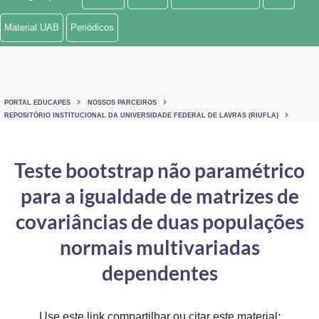
Ministério de Minas e Energia
Material UAB
Periódicos
Ministério da Ciência, Tecnologia, Inovações e Comunicações
Ministério do Meio Ambiente
PORTAL EDUCAPES
NOSSOS PARCEIROS
Ministério do Turismo
REPOSITÓRIO INSTITUCIONAL DA UNIVERSIDADE FEDERAL DE LAVRAS (RIUFLA)
Ministério do Desenvolvimento Regional
Teste bootstrap não paramétrico
Controladoria-Geral da União
para a igualdade de matrizes de
Ministério da Mulher, da Família e dos Direitos Humanos
covariâncias de duas populações
Secretaria-Geral
normais multivariadas
dependentes
Secretaria de Governo
Gabinete de Segurança Institucional
Use este link compartilhar ou citar este material: