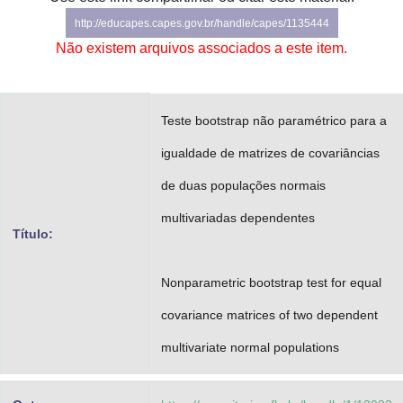
Advocacia-Geral da União
http://educapes.capes.gov.br/handle/capes/1135444
Não existem arquivos associados a este item.
Banco Central do Brasil
Planalto
Teste bootstrap não paramétrico para a
igualdade de matrizes de covariâncias
de duas populações normais
multivariadas dependentes
Título:
Nonparametric bootstrap test for equal
covariance matrices of two dependent
multivariate normal populations