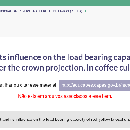
UCIONAL DA UNIVERSIDADE FEDERAL DE LAVRAS (RIUFLA)
influence on the load bearing capac
r the crown projection, in coffee cu
tilhar ou citar este material:
http://educapes.capes.gov.br/ha
Não existem arquivos associados a este item.
 its influence on the load bearing capacity of red-yellow latosol unde