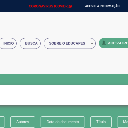
CORONAVÍRUS (COVID-19)
ACESSO À INFORMAÇÃO
Ministério da Defesa
Ministério das Relações
Mini
IR
Exteriores
PARA
O
Ministério da Cidadania
Ministério da Saúde
Mini
CONTEÚDO
ACESSO RE
INICIO
BUSCA
SOBRE O EDUCAPES
Ministério do Desenvolvimento
Controladoria-Geral da União
Minis
Regional
e do
Advocacia-Geral da União
Banco Central do Brasil
Plana
Autores
Data do documento
Título
Ma