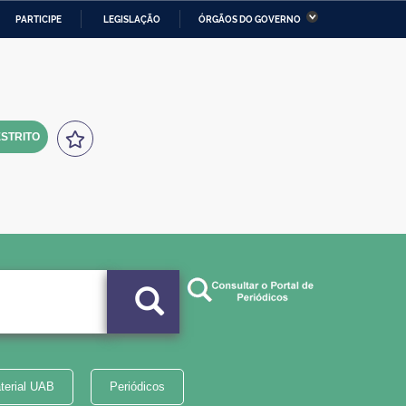
PARTICIPE
LEGISLAÇÃO
ÓRGÃOS DO GOVERNO
stério da Economia
Ministério da Infraestrutura
stério de Minas e Energia
Ministério da Ciência,
Tecnologia, Inovações e
Comunicações
STRITO
tério da Mulher, da Família
Secretaria-Geral
s Direitos Humanos
lto
terial UAB
Periódicos