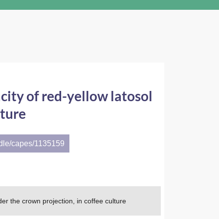
ity of red-yellow latosol
lture
ndle/capes/1135159
r the crown projection, in coffee culture