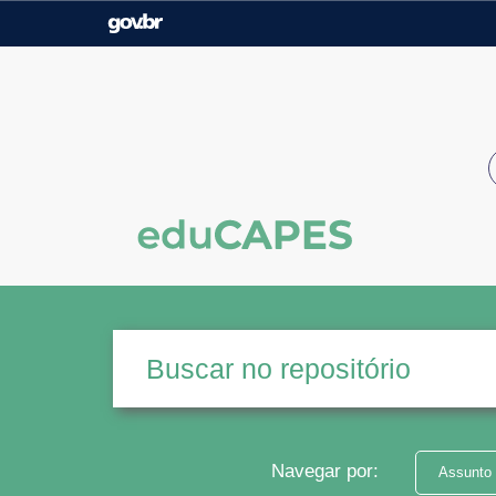
Casa Civil
Ministério da Justiça e
Segurança Pública
Ministério da Agricultura,
Ministério da Educação
Pecuária e Abastecimento
Ministério do Meio Ambiente
Ministério do Turismo
Secretaria de Governo
Gabinete de Segurança
Institucional
Navegar por:
Assunto