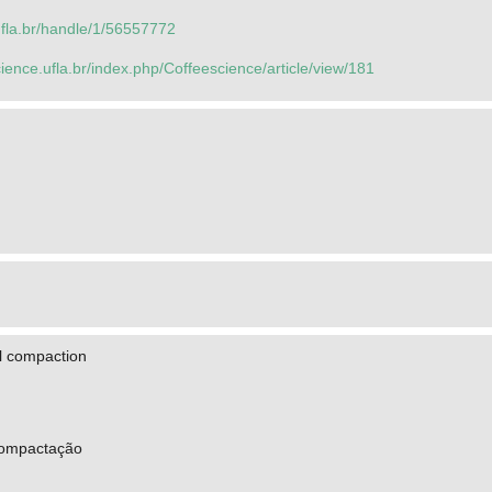
.ufla.br/handle/1/56557772
ience.ufla.br/index.php/Coffeescience/article/view/181
oil compaction
 compactação