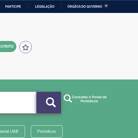
PARTICIPE
LEGISLAÇÃO
ÓRGÃOS DO GOVERNO
stério da Economia
Ministério da Infraestrutura
stério de Minas e Energia
Ministério da Ciência,
Tecnologia, Inovações e
Comunicações
STRITO
tério da Mulher, da Família
Secretaria-Geral
s Direitos Humanos
lto
terial UAB
Periódicos