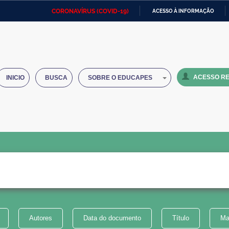
CORONAVÍRUS (COVID-19)
ACESSO À INFORMAÇÃO
Ministério da Defesa
Ministério das Relações
Mini
IR
Exteriores
PARA
O
Ministério da Cidadania
Ministério da Saúde
Mini
CONTEÚDO
ACESSO RE
INICIO
BUSCA
SOBRE O EDUCAPES
Ministério do Desenvolvimento
Controladoria-Geral da União
Minis
Regional
e do
Advocacia-Geral da União
Banco Central do Brasil
Plana
Autores
Data do documento
Título
Ma