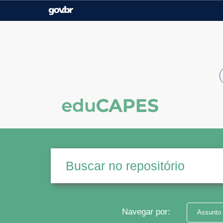
Casa Civil
Ministério da Justiça e
Segurança Pública
Ministério da Agricultura,
Ministério da Educação
Pecuária e Abastecimento
Ministério do Meio Ambiente
Ministério do Turismo
Secretaria de Governo
Gabinete de Segurança
Institucional
Navegar por:
Assunto