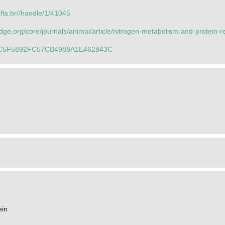
.ufla.br//handle/1/41045
dge.org/core/journals/animal/article/nitrogen-metabolism-and-protein-
DDC5F5892FC57CB4988A1E462843C
ein