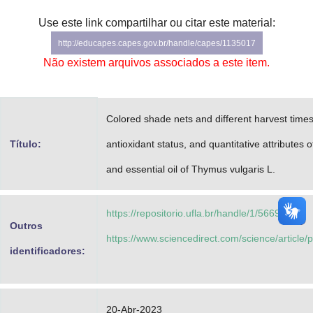
Advocacia-Geral da União
Use este link compartilhar ou citar este material:
http://educapes.capes.gov.br/handle/capes/1135017
Banco Central do Brasil
Não existem arquivos associados a este item.
Planalto
Colored shade nets and different harvest times
Título:
antioxidant status, and quantitative attributes 
and essential oil of Thymus vulgaris L.
https://repositorio.ufla.br/handle/1/56692
Outros
https://www.sciencedirect.com/science/articl
identificadores:
20-Abr-2023