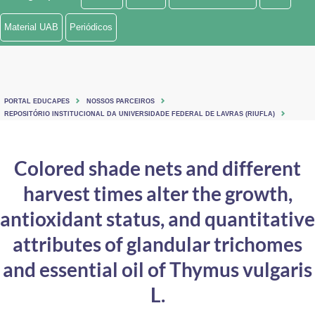
Ministério de Minas e Energia
Material UAB
Periódicos
Ministério da Ciência, Tecnologia, Inovações e Comunicações
Ministério do Meio Ambiente
PORTAL EDUCAPES
NOSSOS PARCEIROS
Ministério do Turismo
REPOSITÓRIO INSTITUCIONAL DA UNIVERSIDADE FEDERAL DE LAVRAS (RIUFLA)
Ministério do Desenvolvimento Regional
Colored shade nets and different
Controladoria-Geral da União
harvest times alter the growth,
Ministério da Mulher, da Família e dos Direitos Humanos
antioxidant status, and quantitative
Secretaria-Geral
attributes of glandular trichomes
and essential oil of Thymus vulgaris
Secretaria de Governo
L.
Gabinete de Segurança Institucional