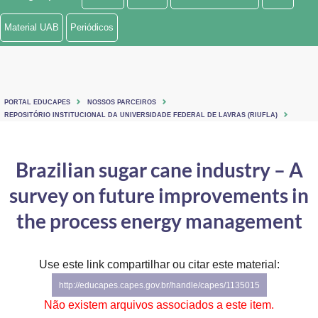
Ministério de Minas e Energia
Material UAB
Periódicos
Ministério da Ciência, Tecnologia, Inovações e Comunicações
Ministério do Meio Ambiente
PORTAL EDUCAPES
NOSSOS PARCEIROS
Ministério do Turismo
REPOSITÓRIO INSTITUCIONAL DA UNIVERSIDADE FEDERAL DE LAVRAS (RIUFLA)
Ministério do Desenvolvimento Regional
Brazilian sugar cane industry – A
Controladoria-Geral da União
survey on future improvements in
Ministério da Mulher, da Família e dos Direitos Humanos
the process energy management
Secretaria-Geral
Use este link compartilhar ou citar este material:
Secretaria de Governo
http://educapes.capes.gov.br/handle/capes/1135015
Gabinete de Segurança Institucional
Não existem arquivos associados a este item.