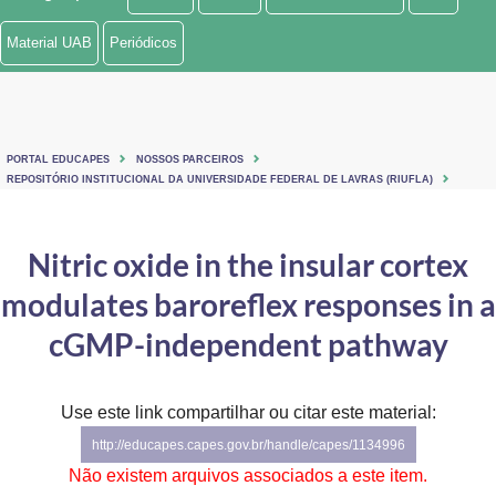
Ministério de Minas e Energia
Material UAB
Periódicos
Ministério da Ciência, Tecnologia, Inovações e Comunicações
Ministério do Meio Ambiente
PORTAL EDUCAPES
NOSSOS PARCEIROS
Ministério do Turismo
REPOSITÓRIO INSTITUCIONAL DA UNIVERSIDADE FEDERAL DE LAVRAS (RIUFLA)
Ministério do Desenvolvimento Regional
Nitric oxide in the insular cortex
Controladoria-Geral da União
modulates baroreflex responses in a
Ministério da Mulher, da Família e dos Direitos Humanos
cGMP-independent pathway
Secretaria-Geral
Use este link compartilhar ou citar este material:
Secretaria de Governo
http://educapes.capes.gov.br/handle/capes/1134996
Gabinete de Segurança Institucional
Não existem arquivos associados a este item.