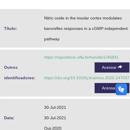
Advocacia-Geral da União
Nitric oxide in the insular cortex modulates
Banco Central do Brasil
Título:
baroreflex responses in a cGMP-independent
Planalto
pathway
https://repositorio.ufla.br/handle/1/46841
Outros
Acessar
identificadores:
https://doi.org/10.1016/j.brainres.2020.147037
Acessar
30-Jul-2021
Data:
30-Jul-2021
Out-2020