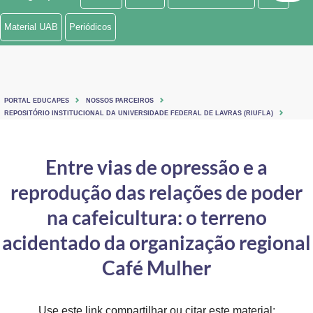
Ministério de Minas e Energia
Material UAB
Periódicos
Ministério da Ciência, Tecnologia, Inovações e Comunicações
Ministério do Meio Ambiente
PORTAL EDUCAPES
NOSSOS PARCEIROS
Ministério do Turismo
REPOSITÓRIO INSTITUCIONAL DA UNIVERSIDADE FEDERAL DE LAVRAS (RIUFLA)
Ministério do Desenvolvimento Regional
Entre vias de opressão e a
Controladoria-Geral da União
reprodução das relações de poder
Ministério da Mulher, da Família e dos Direitos Humanos
na cafeicultura: o terreno
Secretaria-Geral
acidentado da organização regional
Café Mulher
Secretaria de Governo
Gabinete de Segurança Institucional
Use este link compartilhar ou citar este material: