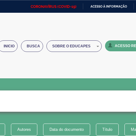
CORONAVÍRUS (COVID-19)
ACESSO À INFORMAÇÃO
Ministério da Defesa
Ministério das Relações
Mini
IR
Exteriores
PARA
O
Ministério da Cidadania
Ministério da Saúde
Mini
CONTEÚDO
ACESSO RE
INICIO
BUSCA
SOBRE O EDUCAPES
Ministério do Desenvolvimento
Controladoria-Geral da União
Minis
Regional
e do
Advocacia-Geral da União
Banco Central do Brasil
Plana
Autores
Data do documento
Título
Ma