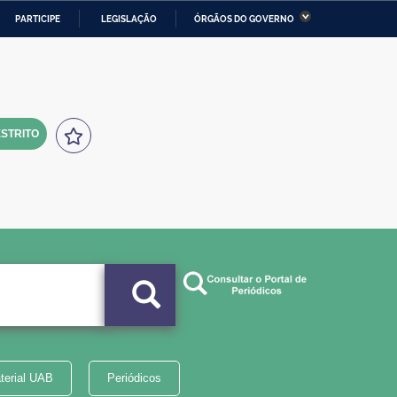
PARTICIPE
LEGISLAÇÃO
ÓRGÃOS DO GOVERNO
stério da Economia
Ministério da Infraestrutura
stério de Minas e Energia
Ministério da Ciência,
Tecnologia, Inovações e
Comunicações
STRITO
tério da Mulher, da Família
Secretaria-Geral
s Direitos Humanos
lto
terial UAB
Periódicos