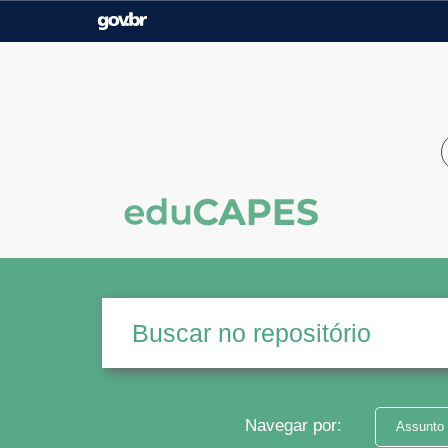
Casa Civil
Ministério da Justiça e
Segurança Pública
Ministério da Agricultura,
Ministério da Educação
Pecuária e Abastecimento
Ministério do Meio Ambiente
Ministério do Turismo
Secretaria de Governo
Gabinete de Segurança
Institucional
Navegar por:
Assunto