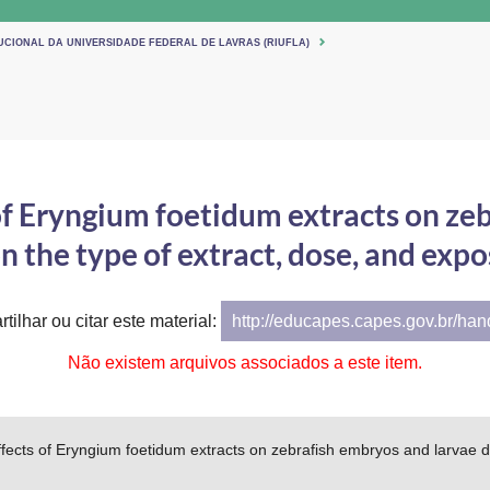
UCIONAL DA UNIVERSIDADE FEDERAL DE LAVRAS (RIUFLA)
 of Eryngium foetidum extracts on ze
 the type of extract, dose, and exp
tilhar ou citar este material:
http://educapes.capes.gov.br/ha
Não existem arquivos associados a este item.
effects of Eryngium foetidum extracts on zebrafish embryos and larvae 