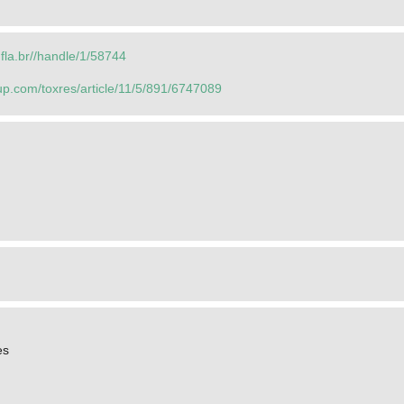
.ufla.br//handle/1/58744
up.com/toxres/article/11/5/891/6747089
es