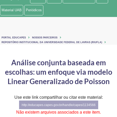
Ministério de Minas e Energia
Material UAB
Periódicos
Ministério da Ciência, Tecnologia, Inovações e Comunicações
Ministério do Meio Ambiente
PORTAL EDUCAPES
NOSSOS PARCEIROS
Ministério do Turismo
REPOSITÓRIO INSTITUCIONAL DA UNIVERSIDADE FEDERAL DE LAVRAS (RIUFLA)
Ministério do Desenvolvimento Regional
Análise conjunta baseada em
Controladoria-Geral da União
escolhas: um enfoque via modelo
Ministério da Mulher, da Família e dos Direitos Humanos
Linear Generalizado de Poisson
Secretaria-Geral
Use este link compartilhar ou citar este material:
Secretaria de Governo
http://educapes.capes.gov.br/handle/capes/1134566
Gabinete de Segurança Institucional
Não existem arquivos associados a este item.