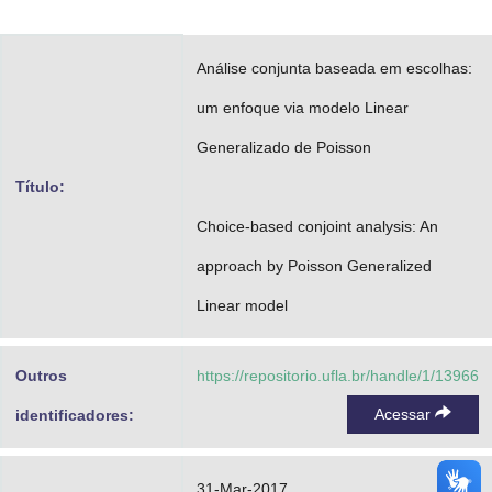
Advocacia-Geral da União
Análise conjunta baseada em escolhas:
Banco Central do Brasil
um enfoque via modelo Linear
Planalto
Generalizado de Poisson
Título:
Choice-based conjoint analysis: An
approach by Poisson Generalized
Linear model
Outros
https://repositorio.ufla.br/handle/1/13966
Acessar
identificadores:
31-Mar-2017