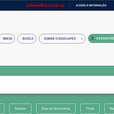
CORONAVÍRUS (COVID-19)
ACESSO À INFORMAÇÃO
Ministério da Defesa
Ministério das Relações
Mini
IR
Exteriores
PARA
O
Ministério da Cidadania
Ministério da Saúde
Mini
CONTEÚDO
ACESSO RE
INICIO
BUSCA
SOBRE O EDUCAPES
Ministério do Desenvolvimento
Controladoria-Geral da União
Minis
Regional
e do
Advocacia-Geral da União
Banco Central do Brasil
Plana
Autores
Data do documento
Título
Ma