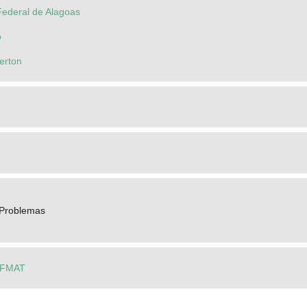
Federal de Alagoas
o
erton
 Problemas
OFMAT