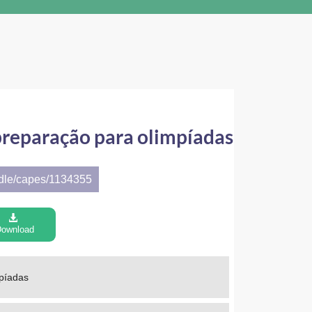
preparação para olimpíadas
ndle/capes/1134355
ownload
píadas