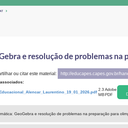
AT
ebra e resolução de problemas na 
tilhar ou citar este material:
http://educapes.capes.gov.br/ha
 associados:
2.3
Adobe
Educacional_Alencar_Laurentino_19_01_2026.pdf
MB
PDF
D
mática: GeoGebra e resolução de problemas na preparação para olim