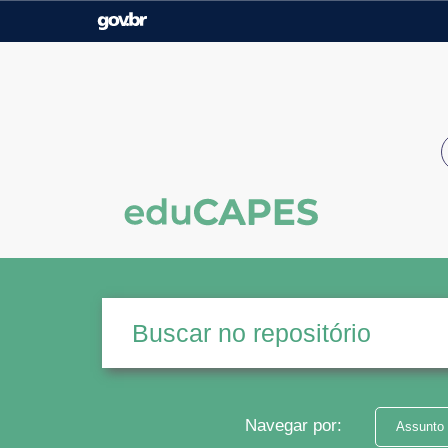
Casa Civil
Ministério da Justiça e
Segurança Pública
Ministério da Agricultura,
Ministério da Educação
Pecuária e Abastecimento
Ministério do Meio Ambiente
Ministério do Turismo
Secretaria de Governo
Gabinete de Segurança
Institucional
Navegar por:
Assunto