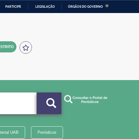
PARTICIPE
LEGISLAÇÃO
ÓRGÃOS DO GOVERNO
stério da Economia
Ministério da Infraestrutura
stério de Minas e Energia
Ministério da Ciência,
Tecnologia, Inovações e
Comunicações
STRITO
tério da Mulher, da Família
Secretaria-Geral
s Direitos Humanos
lto
terial UAB
Periódicos