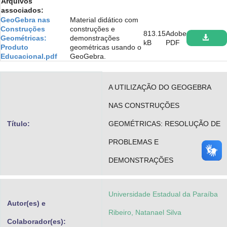
Arquivos
associados:
Advocacia-Geral da União
GeoGebra nas
Material didático com
Construções
construções e
Banco Central do Brasil
813.15
Adobe
Geométricas:
demonstrações
kB
PDF
Produto
geométricas usando o
Planalto
Educacional.pdf
GeoGebra.
A UTILIZAÇÃO DO GEOGEBRA
NAS CONSTRUÇÕES
Título:
GEOMÉTRICAS: RESOLUÇÃO DE
PROBLEMAS E
DEMONSTRAÇÕES
Universidade Estadual da Paraíba
Autor(es) e
Ribeiro, Natanael Silva
Colaborador(es):