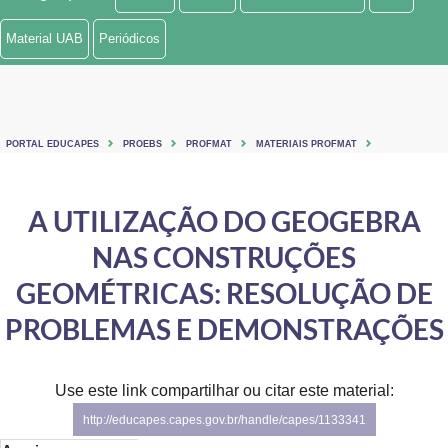
Ministério de Minas e Energia
Material UAB
Periódicos
Ministério da Ciência, Tecnologia, Inovações e Comunicações
Ministério do Meio Ambiente
PORTAL EDUCAPES
PROEBS
PROFMAT
MATERIAIS PROFMAT
Ministério do Turismo
Ministério do Desenvolvimento Regional
A UTILIZAÇÃO DO GEOGEBRA
NAS CONSTRUÇÕES
Controladoria-Geral da União
GEOMÉTRICAS: RESOLUÇÃO DE
Ministério da Mulher, da Família e dos Direitos Humanos
PROBLEMAS E DEMONSTRAÇÕES
Secretaria-Geral
Secretaria de Governo
Use este link compartilhar ou citar este material:
http://educapes.capes.gov.br/handle/capes/1133341
Gabinete de Segurança Institucional