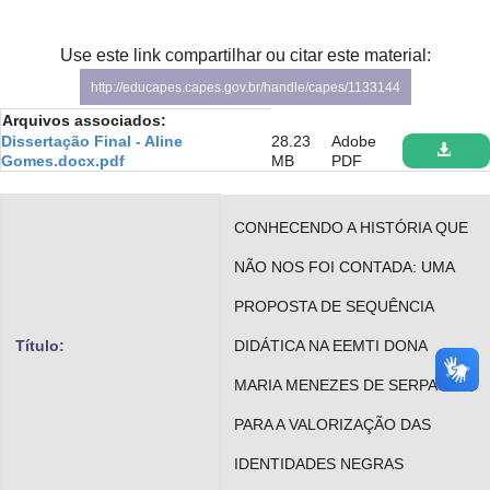
Advocacia-Geral da União
Use este link compartilhar ou citar este material:
Banco Central do Brasil
http://educapes.capes.gov.br/handle/capes/1133144
Planalto
Arquivos associados:
Dissertação Final - Aline
28.23
Adobe
Gomes.docx.pdf
MB
PDF
CONHECENDO A HISTÓRIA QUE
NÃO NOS FOI CONTADA: UMA
PROPOSTA DE SEQUÊNCIA
Título:
DIDÁTICA NA EEMTI DONA
MARIA MENEZES DE SERPA
PARA A VALORIZAÇÃO DAS
IDENTIDADES NEGRAS