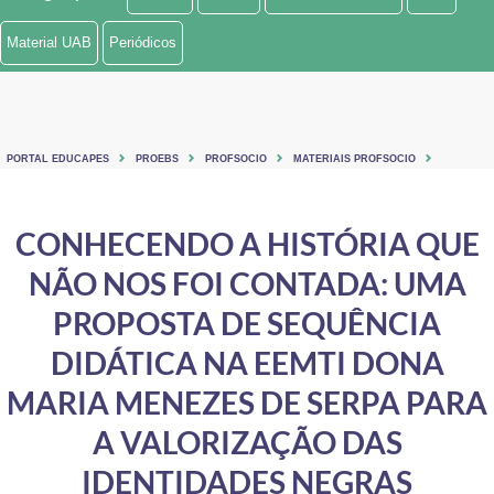
Ministério de Minas e Energia
Material UAB
Periódicos
Ministério da Ciência, Tecnologia, Inovações e Comunicações
Ministério do Meio Ambiente
PORTAL EDUCAPES
PROEBS
PROFSOCIO
MATERIAIS PROFSOCIO
Ministério do Turismo
Ministério do Desenvolvimento Regional
CONHECENDO A HISTÓRIA QUE
NÃO NOS FOI CONTADA: UMA
Controladoria-Geral da União
PROPOSTA DE SEQUÊNCIA
Ministério da Mulher, da Família e dos Direitos Humanos
DIDÁTICA NA EEMTI DONA
Secretaria-Geral
MARIA MENEZES DE SERPA PARA
Secretaria de Governo
A VALORIZAÇÃO DAS
Gabinete de Segurança Institucional
IDENTIDADES NEGRAS