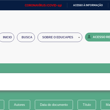
CORONAVÍRUS (COVID-19)
ACESSO À INFORMAÇÃO
Ministério da Defesa
Ministério das Relações
Mini
IR
Exteriores
PARA
O
Ministério da Cidadania
Ministério da Saúde
Mini
CONTEÚDO
ACESSO RE
INICIO
BUSCA
SOBRE O EDUCAPES
Ministério do Desenvolvimento
Controladoria-Geral da União
Minis
Regional
e do
Advocacia-Geral da União
Banco Central do Brasil
Plana
Autores
Data do documento
Título
Ma