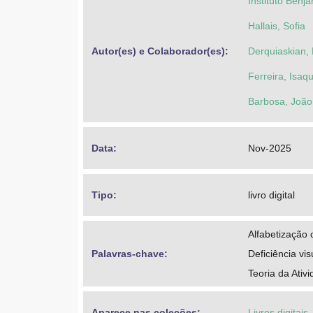
Instituto Benj
Hallais, Sofia
Autor(es) e Colaborador(es): 
Derquiaskian, 
Ferreira, Isaq
Barbosa, João
Data: 
Nov-2025
Tipo: 
livro digital
Alfabetização c
Palavras-chave: 
Deficiência vis
Teoria da Ativ
Aparece nas coleções:
Livros digitais