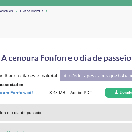
ACIONAIS
LIVROS DIGITAIS
A cenoura Fonfon e o dia de passeio
tilhar ou citar este material:
http://educapes.capes.gov.br/ha
 associados:
noura Fonfon.pdf
3.48 MB
Adobe PDF
Downlo
fon e o dia de passeio