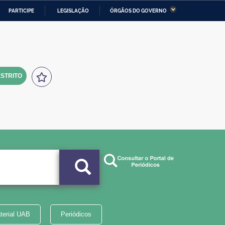
PARTICIPE
LEGISLAÇÃO
ÓRGÃOS DO GOVERNO
stério da Economia
Ministério da Infraestrutura
stério de Minas e Energia
Ministério da Ciência,
Tecnologia, Inovações e
Comunicações
STRITO
tério da Mulher, da Família
Secretaria-Geral
s Direitos Humanos
lto
terial UAB
Periódicos