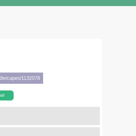
ndle/capes/1132078
ad