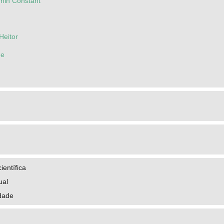
amin Constant
Heitor
ue
ientífica
ual
idade