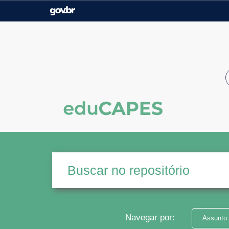
Casa Civil
Ministério da Justiça e
Segurança Pública
Ministério da Agricultura,
Ministério da Educação
Pecuária e Abastecimento
Ministério do Meio Ambiente
Ministério do Turismo
Secretaria de Governo
Gabinete de Segurança
Institucional
Navegar por:
Assunto