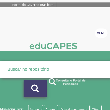
Portal do Governo Brasileiro
MENU
Navegar por:
Assunto
Autores
Data do documento
Título