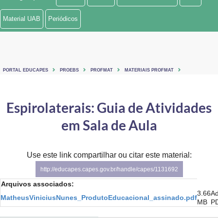
Ministério de Minas e Energia
Material UAB
Periódicos
Ministério da Ciência, Tecnologia, Inovações e Comunicações
Ministério do Meio Ambiente
PORTAL EDUCAPES
PROEBS
PROFMAT
MATERIAIS PROFMAT
Ministério do Turismo
Ministério do Desenvolvimento Regional
Espirolaterais: Guia de Atividades
em Sala de Aula
Controladoria-Geral da União
Ministério da Mulher, da Família e dos Direitos Humanos
Use este link compartilhar ou citar este material:
Secretaria-Geral
http://educapes.capes.gov.br/handle/capes/1131692
Arquivos associados:
Secretaria de Governo
3.66
A
MatheusViniciusNunes_ProdutoEducacional_assinado.pdf
MB
P
Gabinete de Segurança Institucional