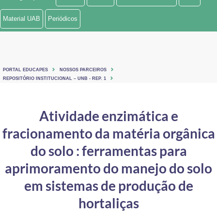
Ministério de Minas e Energia
Material UAB
Periódicos
Ministério da Ciência, Tecnologia, Inovações e Comunicações
Ministério do Meio Ambiente
PORTAL EDUCAPES
NOSSOS PARCEIROS
Ministério do Turismo
REPOSITÓRIO INSTITUCIONAL – UNB - REP. 1
Ministério do Desenvolvimento Regional
Atividade enzimática e
Controladoria-Geral da União
fracionamento da matéria orgânica
Ministério da Mulher, da Família e dos Direitos Humanos
do solo : ferramentas para
Secretaria-Geral
aprimoramento do manejo do solo
em sistemas de produção de
Secretaria de Governo
hortaliças
Gabinete de Segurança Institucional