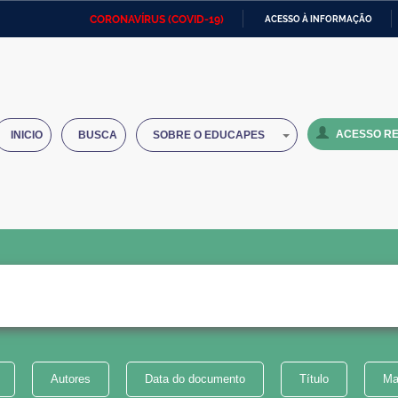
CORONAVÍRUS (COVID-19)
ACESSO À INFORMAÇÃO
Ministério da Defesa
Ministério das Relações
Mini
IR
Exteriores
PARA
O
Ministério da Cidadania
Ministério da Saúde
Mini
CONTEÚDO
ACESSO RE
INICIO
BUSCA
SOBRE O EDUCAPES
Ministério do Desenvolvimento
Controladoria-Geral da União
Minis
Regional
e do
Advocacia-Geral da União
Banco Central do Brasil
Plana
Autores
Data do documento
Título
Ma