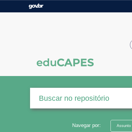
Casa Civil
Ministério da Justiça e
Segurança Pública
Ministério da Agricultura,
Ministério da Educação
Pecuária e Abastecimento
Ministério do Meio Ambiente
Ministério do Turismo
Secretaria de Governo
Gabinete de Segurança
Institucional
Navegar por:
Assunto