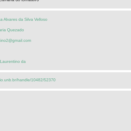
sa Alvares da Silva Velloso
Maria Quezado
ntino2@gmail.com
o Laurentino da
orio.unb.br/handle/10482/52370