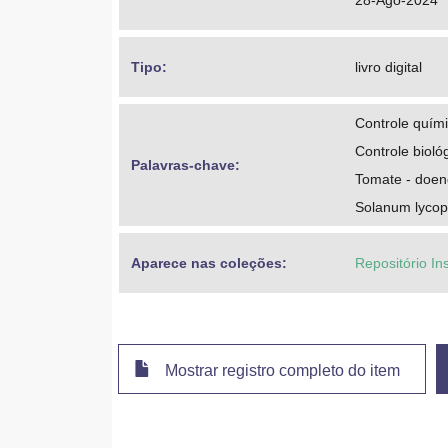
28-Ago-2024
Tipo: 
livro digital
Controle quím
Controle bioló
Palavras-chave: 
Tomate - doen
Solanum lycop
Aparece nas coleções:
Repositório In
Mostrar registro completo do item