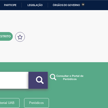
PARTICIPE
LEGISLAÇÃO
ÓRGÃOS DO GOVERNO
stério da Economia
Ministério da Infraestrutura
stério de Minas e Energia
Ministério da Ciência,
Tecnologia, Inovações e
Comunicações
STRITO
tério da Mulher, da Família
Secretaria-Geral
s Direitos Humanos
lto
terial UAB
Periódicos