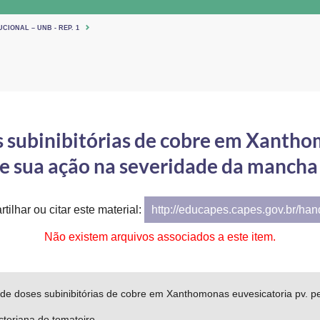
CIONAL – UNB - REP. 1
 subinibitórias de cobre em Xanthom
. e sua ação na severidade da manch
tilhar ou citar este material:
http://educapes.capes.gov.br/ha
Não existem arquivos associados a este item.
e doses subinibitórias de cobre em Xanthomonas euvesicatoria pv. pe
teriana do tomateiro