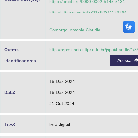
https://orcid.org/0000-0002-5145-5131
http://lattes.cnpq.br/7811492311173264
Florczak, Marcos Antonio
Camargo, Antonia Claudia
https://orcid.org/0000-0002-3874-1926
http://lattes.cnpq.br/7037671532203196
Outros
http://repositorio.utfpr.edu.br/jspui/handle/1/
Silva, Zenilda Ribeiro da
Acessar
identificadores:
http://lattes.cnpq.br/3458294525145672
16-Dez-2024
Data:
16-Dez-2024
21-Out-2024
Tipo:
livro digital