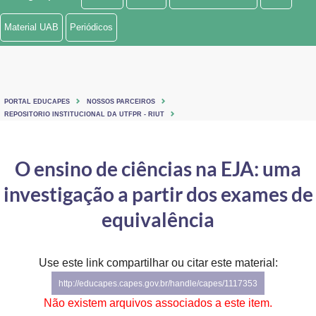
Ministério de Minas e Energia
Material UAB
Periódicos
Ministério da Ciência, Tecnologia, Inovações e Comunicações
Ministério do Meio Ambiente
PORTAL EDUCAPES
NOSSOS PARCEIROS
Ministério do Turismo
REPOSITORIO INSTITUCIONAL DA UTFPR - RIUT
Ministério do Desenvolvimento Regional
O ensino de ciências na EJA: uma
Controladoria-Geral da União
investigação a partir dos exames de
Ministério da Mulher, da Família e dos Direitos Humanos
equivalência
Secretaria-Geral
Use este link compartilhar ou citar este material:
Secretaria de Governo
http://educapes.capes.gov.br/handle/capes/1117353
Gabinete de Segurança Institucional
Não existem arquivos associados a este item.