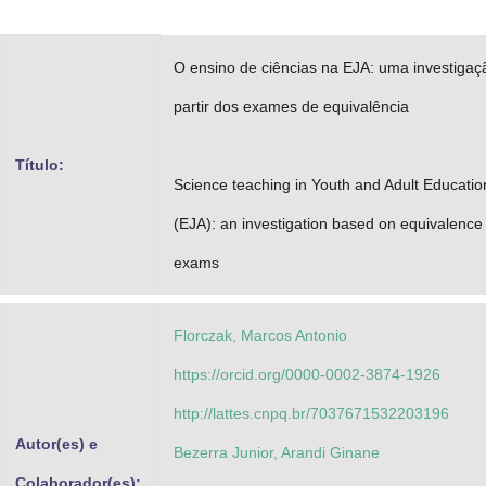
Advocacia-Geral da União
O ensino de ciências na EJA: uma investigaç
Banco Central do Brasil
partir dos exames de equivalência
Planalto
Título:
Science teaching in Youth and Adult Educatio
(EJA): an investigation based on equivalence
exams
Florczak, Marcos Antonio
https://orcid.org/0000-0002-3874-1926
http://lattes.cnpq.br/7037671532203196
Autor(es) e
Bezerra Junior, Arandi Ginane
Colaborador(es):